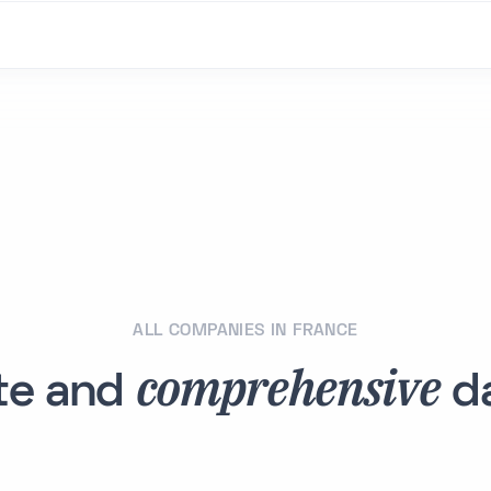
ALL COMPANIES IN FRANCE
comprehensive
te and
da