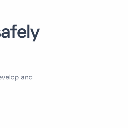
afely
evelop and