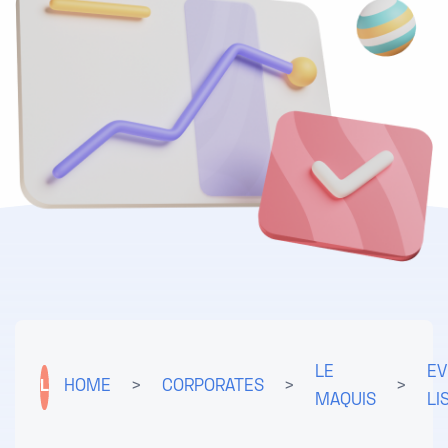
LE
EV
L
HOME
>
CORPORATES
>
>
MAQUIS
LI