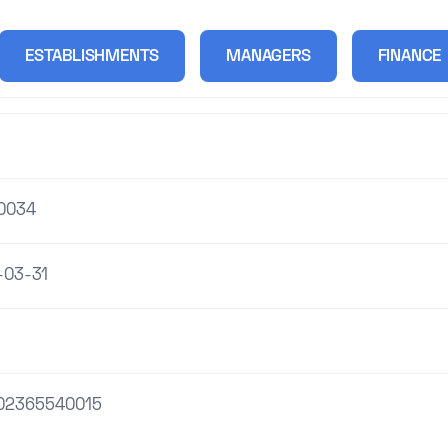
ESTABLISHMENTS
MANAGERS
FINANCE
0034
-03-31
02365540015