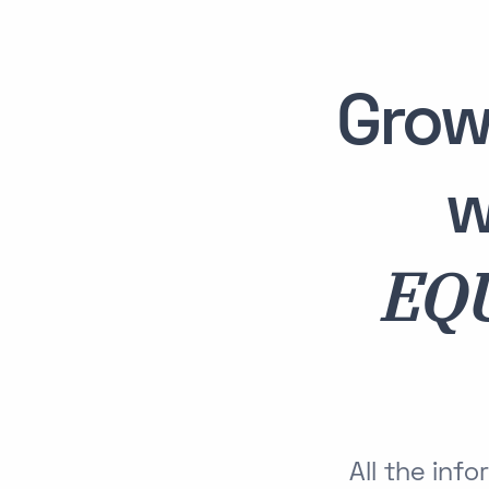
Grow
w
EQ
All the in