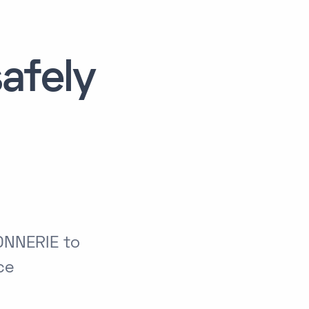
afely
ONNERIE to
ce