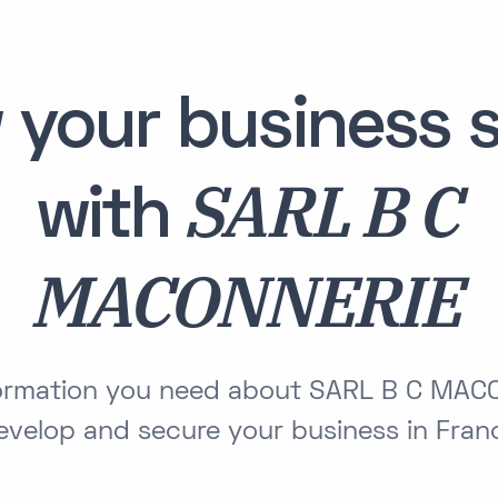
 your business s
SARL B C
with
MACONNERIE
nformation you need about SARL B C MAC
evelop and secure your business in Fran