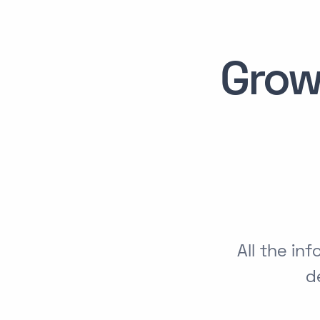
Grow
All the i
d