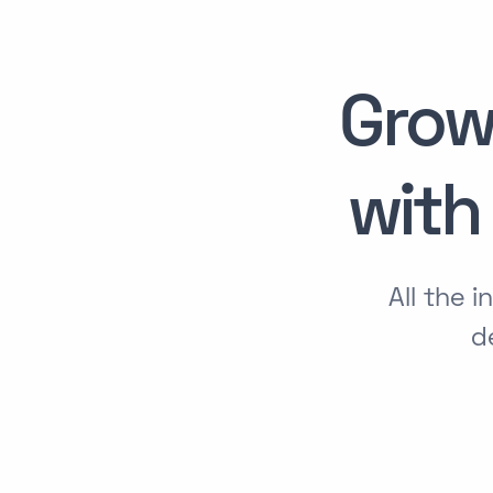
Grow
wit
All the 
d