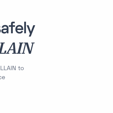
afely
LAIN
ALLAIN to
ce