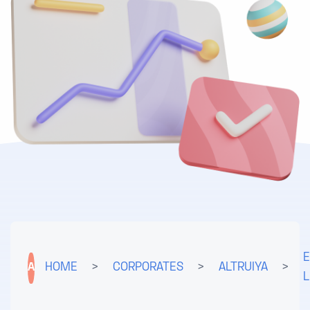
E
A
HOME
>
CORPORATES
>
ALTRUIYA
>
L