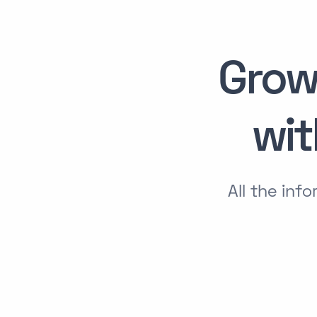
Grow
wi
All the in