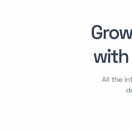
Grow
wit
All the 
d