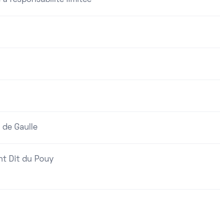
 à responsabilité limitée
 de Gaulle
nt Dit du Pouy