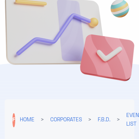
EVEN
F
HOME
>
CORPORATES
>
F.B.D.
>
LIST