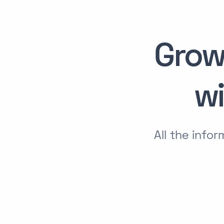
Grow
w
All the inf