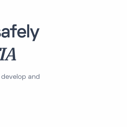
afely
IA
 develop and