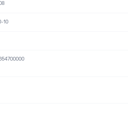
08
0-10
654700000