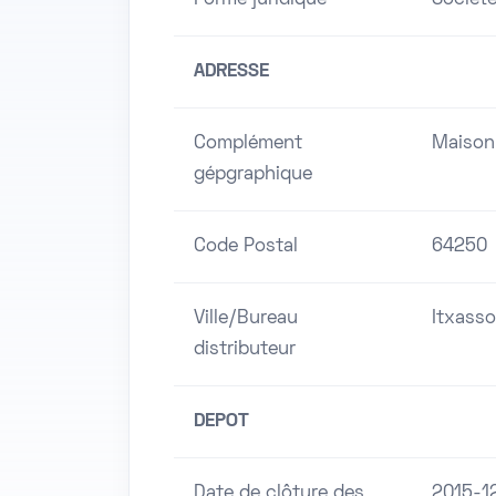
Forme juridique
Société
ADRESSE
Complément
Maison
gépgraphique
Code Postal
64250
Ville/Bureau
Itxass
distributeur
DEPOT
Date de clôture des
2015-1