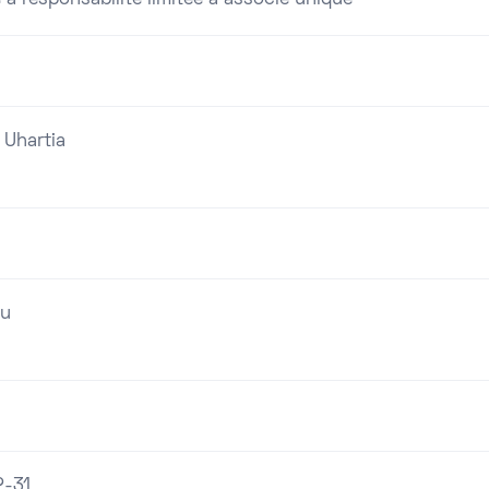
 à responsabilité limitée à associé unique
 Uhartia
ou
2-31