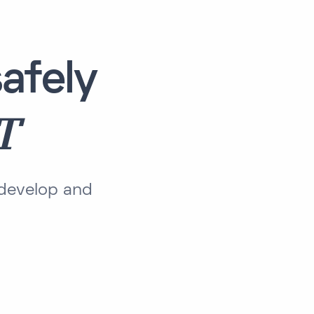
afely
T
develop and