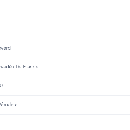
evard
Évadés De France
0
-Vendres