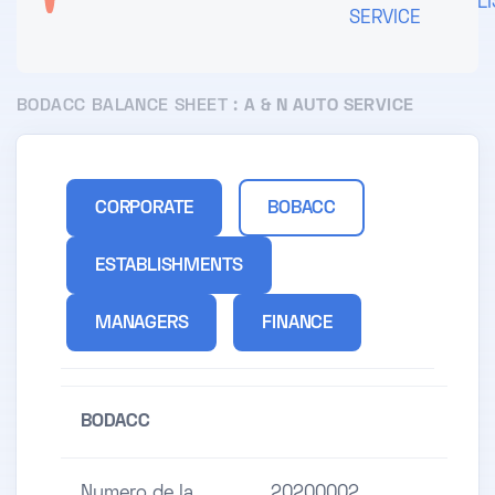
L
SERVICE
BODACC BALANCE SHEET :
A & N AUTO SERVICE
CORPORATE
BOBACC
ESTABLISHMENTS
MANAGERS
FINANCE
BODACC
Numero de la
20200002