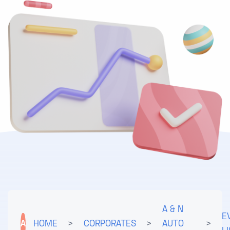
A & N
E
A
HOME
>
CORPORATES
>
AUTO
>