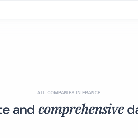
ALL COMPANIES IN FRANCE
comprehensive
te and
da