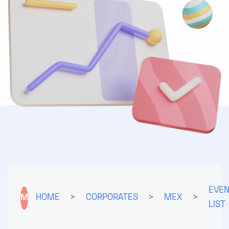
EVE
M
HOME
>
CORPORATES
>
MEX
>
LIST