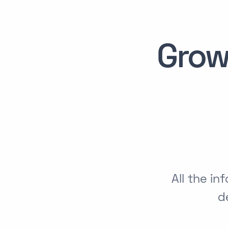
Grow
All the i
d