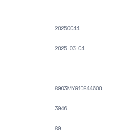
20250044
2025-03-04
8903MYG10844600
3946
89