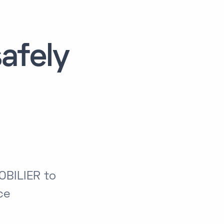
afely
OBILIER to
ce