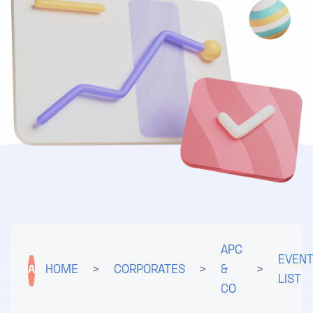
APC
EVEN
A
HOME
>
CORPORATES
>
&
>
LIST
CO