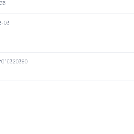
35
2-03
YG16320390