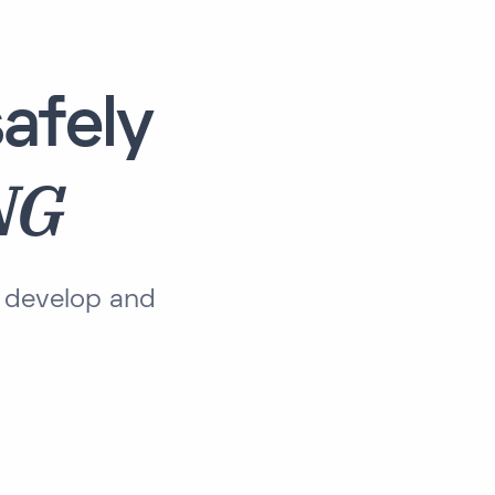
afely
NG
 develop and