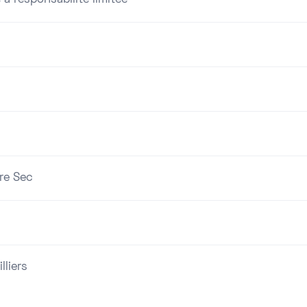
 à responsabilité limitée
bre Sec
lliers