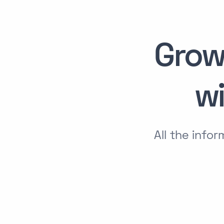
Grow
w
All the inf