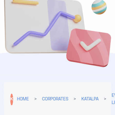
E
K
HOME
>
CORPORATES
>
KATALPA
>
L