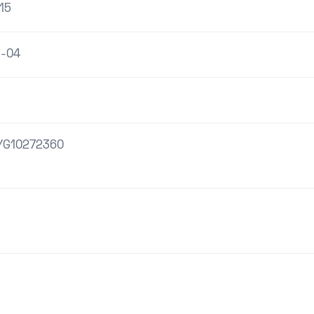
15
1-04
YG10272360