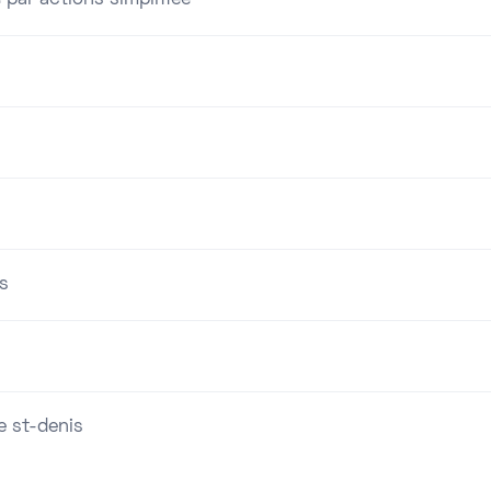
 par actions simplifiée
s
ne st-denis