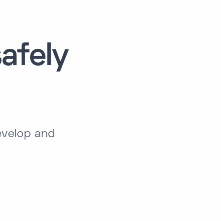
afely
evelop and