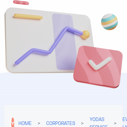
YODAS
E
Y
HOME
>
CORPORATES
>
>