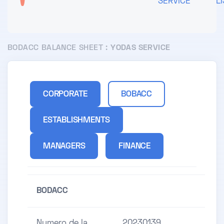
SERVICE
L
BODACC BALANCE SHEET :
YODAS SERVICE
CORPORATE
BOBACC
ESTABLISHMENTS
MANAGERS
FINANCE
BODACC
Numero de la
20230139