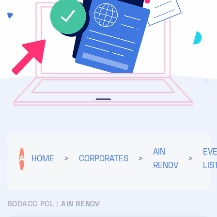
AIN
EV
A
HOME
>
CORPORATES
>
>
RENOV
LIS
BODACC PCL :
AIN RENOV