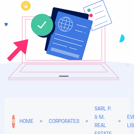
SARL P.
& M.
EV
S
HOME
>
CORPORATES
>
>
REAL
LI