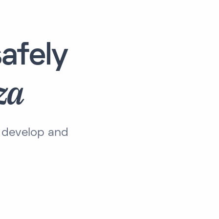
afely
za
o develop and