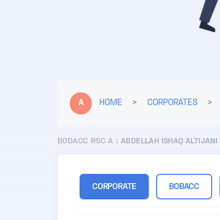
A
HOME
>
CORPORATES
>
BODACC RSC A :
ABDELLAH ISHAQ ALTIJANI
CORPORATE
BOBACC