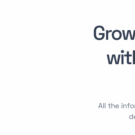
Grow
wi
All the in
d