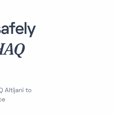
afely
HAQ
Altijani to
ce