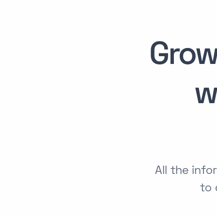
Grow
w
All the in
to 