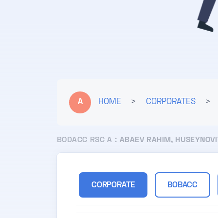
A
HOME
>
CORPORATES
>
BODACC RSC A :
ABAEV RAHIM, HUSEYNOV
CORPORATE
BOBACC