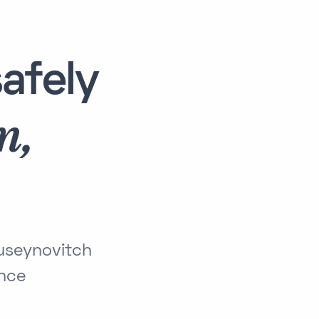
afely
m,
useynovitch
ance