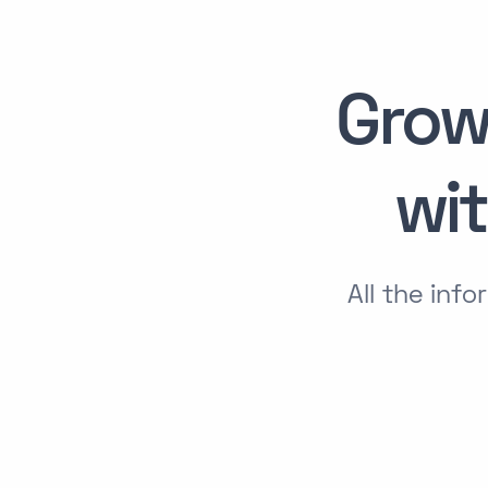
Grow
wi
All the inf