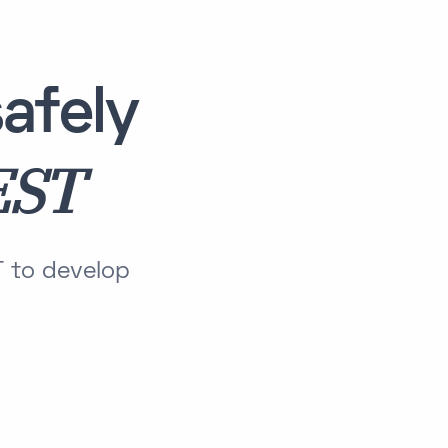
afely
EST
T to develop