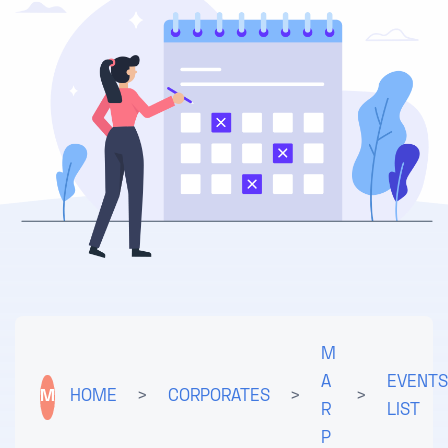
M
A
EVENTS
M
HOME
>
CORPORATES
>
>
R
LIST
P