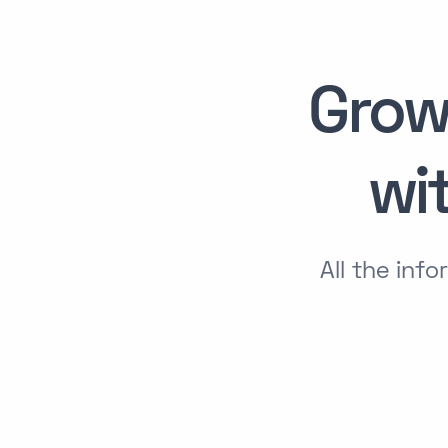
Grow
wi
All the in