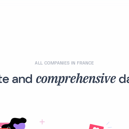
ALL COMPANIES IN FRANCE
comprehensive
te and
da