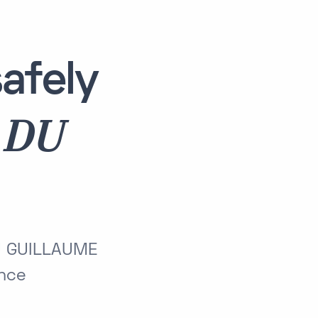
afely
 DU
U GUILLAUME
ance