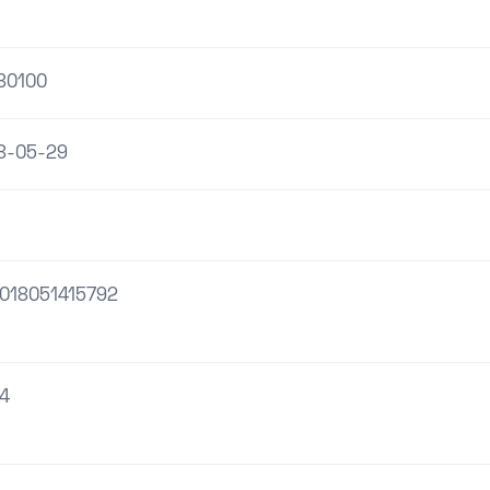
80100
8-05-29
018051415792
4