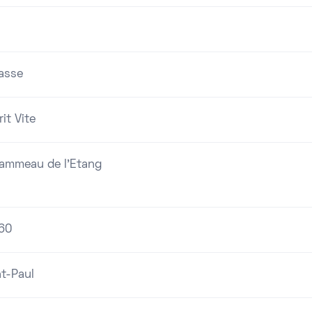
asse
it Vite
Hammeau de l'Etang
60
nt-Paul