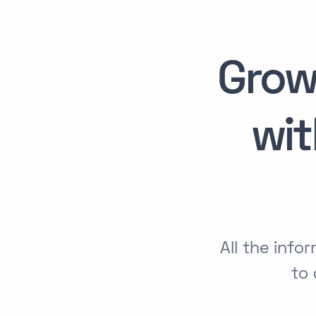
Grow
wi
All the in
to 