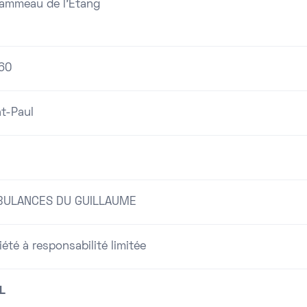
Hammeau de l'Etang
60
nt-Paul
ULANCES DU GUILLAUME
été à responsabilité limitée
L