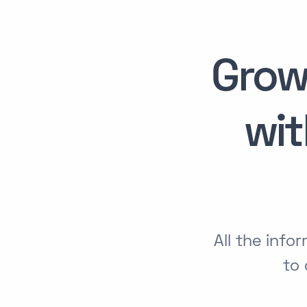
Grow
wi
All the in
to 