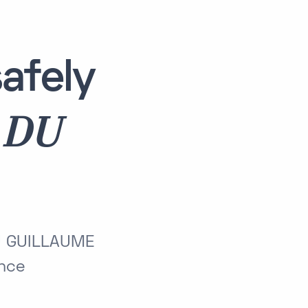
afely
 DU
U GUILLAUME
ance